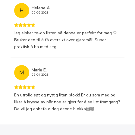
Helene A.
H
06-06-2023
Jeg elsker to-do lister, så denne er perfekt for meg ♡
Bruker den til å få oversikt over gjøremål! Super
praktisk å ha med seg.
Marie E.
M
05-04-2023
En utrolig søt og nyttig liten blokk! Er du som meg og
liker å krysse av når noe er gjort for å se litt framgang?
Da vil jeg anbefale deg denne blokka🙌🏼