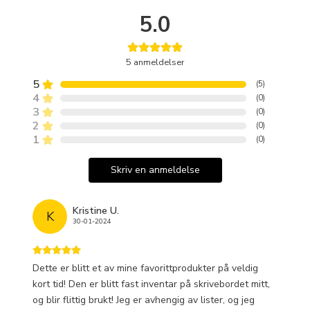
5.0
5
anmeldelser
5
(
5
)
4
(
0
)
3
(
0
)
2
(
0
)
1
(
0
)
Skriv en anmeldelse
Kristine U.
K
30-01-2024
Dette er blitt et av mine favorittprodukter på veldig
kort tid! Den er blitt fast inventar på skrivebordet mitt,
og blir flittig brukt! Jeg er avhengig av lister, og jeg