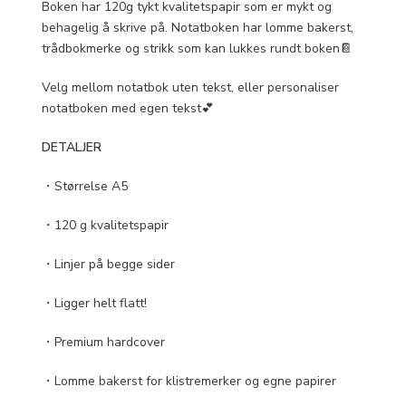
Boken har 120g tykt kvalitetspapir som er mykt og
behagelig å skrive på. Notatboken har lomme bakerst,
trådbokmerke og strikk som kan lukkes rundt boken📔
Velg mellom notatbok uten tekst, eller personaliser
notatboken med egen tekst💕
DETALJER
・Størrelse A5
・120 g kvalitetspapir
・Linjer på begge sider
・Ligger helt flatt!
・Premium hardcover
・Lomme bakerst for klistremerker og egne papirer