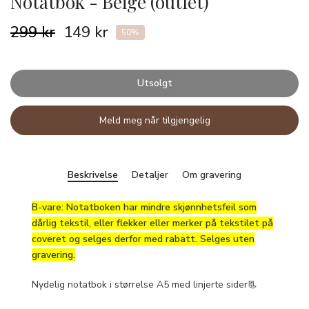
Notatbok - Beige (outlet)
299 kr
149 kr
50%
Utsolgt
Meld meg når tilgjengelig
Beskrivelse
Detaljer
Om gravering
B-vare: Notatboken har mindre skjønnhetsfeil som
dårlig tekstil, eller flekker eller merker på tekstilet på
coveret og selges derfor med rabatt. Selges uten
gravering.
Nydelig notatbok i størrelse A5 med linjerte sider📃