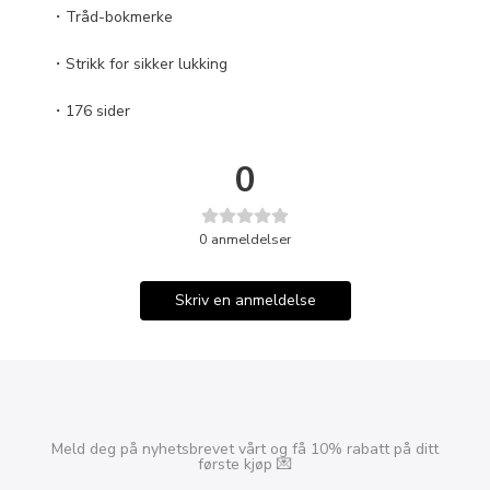
・Tråd-bokmerke
・Strikk for sikker lukking
・176 sider
0
0
anmeldelser
Skriv en anmeldelse
Meld deg på nyhetsbrevet vårt og få 10% rabatt på ditt
første kjøp 💌