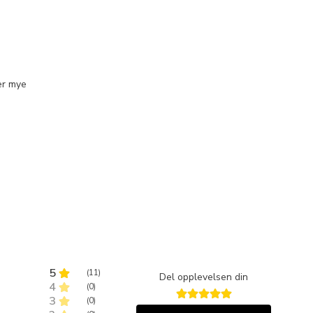
er mye
5
(
11
)
Del opplevelsen din
4
(
0
)
3
(
0
)