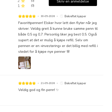
2
(
0
)
Skriv en anmeldelse
1
(
0
)
Bekreftet kjøper
30-05-2026
Favorittpennen! Elsker hvor lett den flyter når jeg
skriver. Veldig greit å kunne bruke samme penn til
både 0,5 og 0,7. Personlig liker jeg best 0,5. Også
supert at det er mulig å kjøpe refill. Selv om
pennen er en «investering» er det billig med refill i
stedet for å kjøpe nye penner 🌸
Bekreftet kjøper
21-05-2026
Veldig god og fin penn! ✨