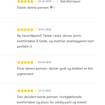
Bekreftet kjøper
24-10-2025
Elsker denne pennen 🤎✨
10-01-2024
Ny favorittpenn!! Tørker raskt, skriver jevnt,
komfortabel å holde, og matcher planleggeren helt
perfekt<3
04-04-2023
Elser denne pennen, skriver godt og blekket er fint
pigmentert
13-12-2021
Den desidert beste pennen, hurtigtørkende,
komfortabel og pluss for veldig pent og enkelt