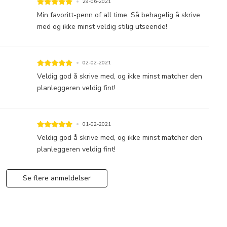
29-06-2021
Min favoritt-penn of all time. Så behagelig å skrive
med og ikke minst veldig stilig utseende!
02-02-2021
Veldig god å skrive med, og ikke minst matcher den
planleggeren veldig fint!
01-02-2021
Veldig god å skrive med, og ikke minst matcher den
planleggeren veldig fint!
Se flere anmeldelser