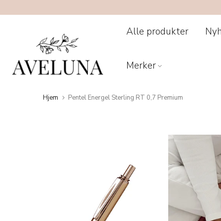
Hopp
til
innhold
Alle produkter
Nyh
Merker
Hjem
Pentel Energel Sterling RT 0,7 Premium