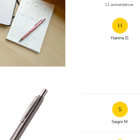
11
anmeldelser
H
Hanna D.
S
Søgni M.