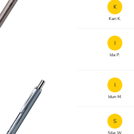
K
Kari K.
I
Ida P.
I
Idun M.
S
Silje W.