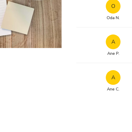
O
Oda N.
A
Ane P.
A
Ane C.