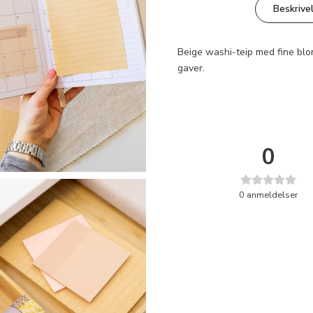
Beskrive
Beige washi-teip med fine blom
gaver.
0
0
anmeldelser