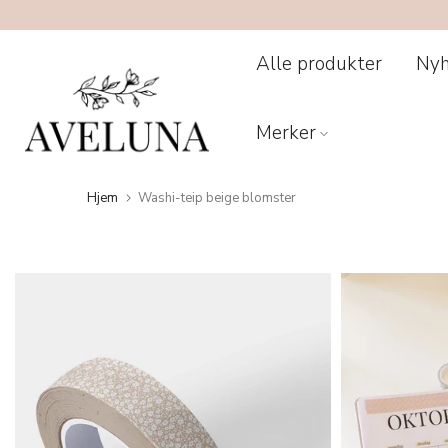
Hopp
til
innhold
Alle produkter
Nyh
Merker
Hjem
Washi-teip beige blomster