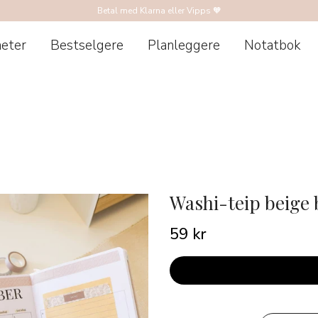
Betal med Klarna eller Vipps 🧡
eter
Bestselgere
Planleggere
Notatbok
Washi-teip beige
59 kr