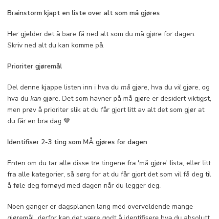
Brainstorm kjapt en liste over alt som må gjøres
Her gjelder det å bare få ned alt som du må gjøre for dagen.
Skriv ned alt du kan komme på.
Prioriter gjøremål
Del denne kjappe listen inn i hva du
må
gjøre, hva du
vil
gjøre, og
hva du
kan
gjøre. Det som havner på må gjøre er desidert viktigst,
men prøv å prioriter slik at du får gjort litt av alt det som gjør at
du får en bra dag 🤎
Identifiser 2-3 ting som MÅ gjøres for dagen
Enten om du tar alle disse tre tingene fra 'må gjøre' lista, eller litt
fra alle kategorier, så sørg for at du får gjort det som vil få deg til
å føle deg fornøyd med dagen når du legger deg.
Noen ganger er dagsplanen lang med overveldende mange
gjøremål, derfor kan det være godt å identifisere hva du absolutt