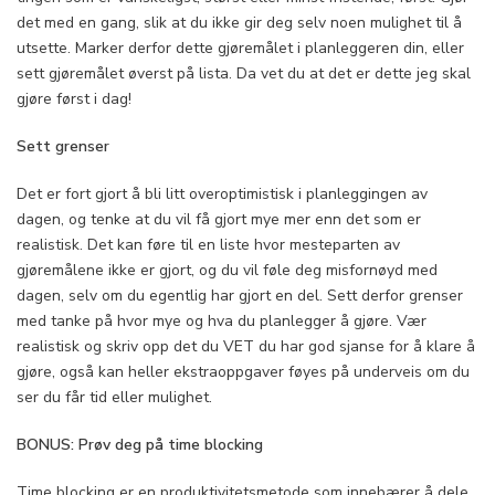
det med en gang, slik at du ikke gir deg selv noen mulighet til å
utsette. Marker derfor dette gjøremålet i planleggeren din, eller
sett gjøremålet øverst på lista. Da vet du at det er dette jeg skal
gjøre først i dag!
Sett grenser
Det er fort gjort å bli litt overoptimistisk i planleggingen av
dagen, og tenke at du vil få gjort mye mer enn det som er
realistisk. Det kan føre til en liste hvor mesteparten av
gjøremålene ikke er gjort, og du vil føle deg misfornøyd med
dagen, selv om du egentlig har gjort en del. Sett derfor grenser
med tanke på hvor mye og hva du planlegger å gjøre. Vær
realistisk og skriv opp det du VET du har god sjanse for å klare å
gjøre, også kan heller ekstraoppgaver føyes på underveis om du
ser du får tid eller mulighet.
BONUS: Prøv deg på time blocking
Time blocking er en produktivitetsmetode som innebærer å dele