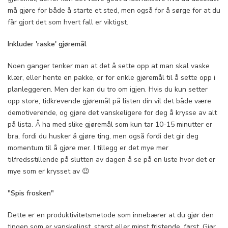
må gjøre for både å starte et sted, men også for å sørge for at du
får gjort det som hvert fall er viktigst.
Inkluder 'raske' gjøremål
Noen ganger tenker man at det å sette opp at man skal vaske
klær, eller hente en pakke, er for enkle gjøremål til å sette opp i
planleggeren. Men der kan du tro om igjen. Hvis du kun setter
opp store, tidkrevende gjøremål på listen din vil det både være
demotiverende, og gjøre det vanskeligere for deg å krysse av alt
på lista. Å ha med slike gjøremål som kun tar 10-15 minutter er
bra, fordi du husker å gjøre ting, men også fordi det gir deg
momentum til å gjøre mer. I tillegg er det mye mer
tilfredsstillende på slutten av dagen å se på en liste hvor det er
mye som er krysset av 😉
"Spis frosken"
Dette er en produktivitetsmetode som innebærer at du gjør den
tingen som er vanskeligst, størst eller minst fristende, først. Gjør