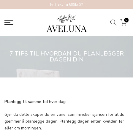
Hopp
Fri frakt fra 699kr 📦
til
innhold
0
7 TIPS TIL HVORDAN DU PLANLEGGER
DAGEN DIN
Planlegg til samme tid hver dag
Gjør du dette skaper du en vane, som minsker sjansen for at du
glemmer å planlegge dagen. Planlegg dagen enten kvelden før
eller om morningen.