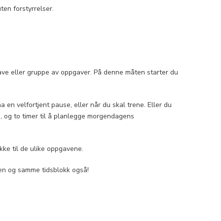
en forstyrrelser.
pgave eller gruppe av oppgaver. På denne måten starter du
a en velfortjent pause, eller når du skal trene. Eller du
på, og to timer til å planlegge morgendagens
kke til de ulike oppgavene.
i en og samme tidsblokk også!