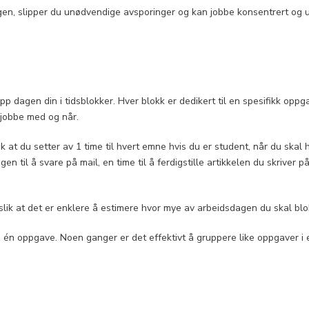
gen, slipper du unødvendige avsporinger og kan jobbe konsentrert og ut
opp dagen din i tidsblokker. Hver blokk er dedikert til en spesifikk op
 jobbe med og når.
 at du setter av 1 time til hvert emne hvis du er student, når du skal h
n til å svare på mail, en time til å ferdigstille artikkelen du skriver 
 slik at det er enklere å estimere hvor mye av arbeidsdagen du skal blo
un én oppgave. Noen ganger er det effektivt å gruppere like oppgaver 