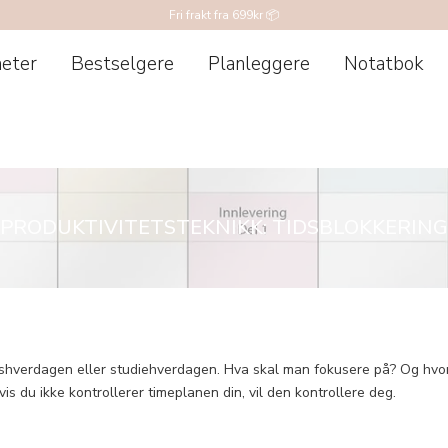
Fri frakt fra 699kr 📦
eter
Bestselgere
Planleggere
Notatbok
PRODUKTIVITETSTEKNIKK: TIDSBLOKKERING
dshverdagen eller studiehverdagen. Hva skal man fokusere på? Og hvord
hvis du ikke kontrollerer timeplanen din, vil den kontrollere deg.